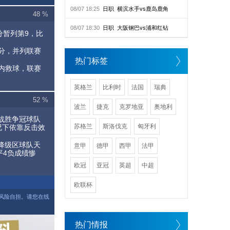
08/07 18:25
日职
横滨水手vs鹿岛鹿角
48 %
08/07 18:30
日职
大阪钢巴vs浦和红钻
分暂列第9，比
得分，并列联赛
热门标签
区内救球，联赛
英格兰
比利时
法国
瑞典
52 %
波兰
捷克
克罗地亚
奥地利
冷战胜争冠球队
苏格兰
斯洛伐克
匈牙利
况下依靠反击效
敌降级区球队天
意甲
德甲
西甲
法甲
平4负成绩惨
欧冠
亚冠
英超
中超
欧联杯
风险自担。请您在线
热门情报