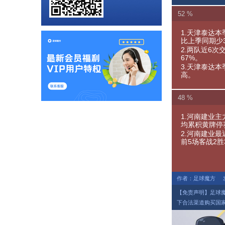
52 %
1.天津泰达本
比上季同期少
2.两队近6次
67%。
3.天津泰达本
高。
48 %
1.河南建业
均累积黄牌停
2.河南建业
前5场客战2
作者：足球魔方
【免责声明】足球
下合法渠道购买国