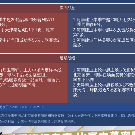
实力战意
季中超20轮后积23分暂列第11，
1.河南建业本季中超20轮后积24
3分。
上季同期多6分。
交手天津泰达4胜1平1负，胜率
2.河南建业本季中超4次反击战
第2多。
季中超争顶成功率55%，联赛第2
3.河南建业门将吴龑8次完成禁
最多。
近期战绩
主力后卫韩轩、主力中场周定洋本战
1.河南建业上轮中超主场1-0爆
赛，球队中后场面临重组。
北京国安，球队在场面劣势的情
率拿下比赛。
最近3场联赛客战全部输球，相较此
胜3平，成绩明显下滑。
2.天津泰达上轮中超客场0-1不
津天海，球队最近5场各项赛事1
淡。
发表于：2019-08-01 18:02:10
魔方仅提供中国足彩赛前分析策略和数据支持，为个人兴趣创作，不构成投资建议，据此购彩
家公益彩票，远离一切非法购彩渠道，注意投资风险。