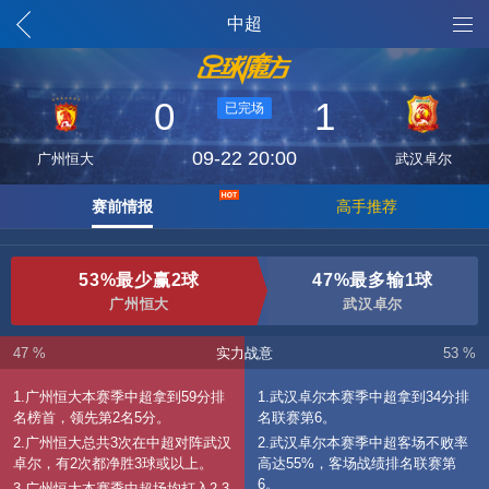
魔方列表
中超
0
1
已完场
09-22 20:00
广州恒大
武汉卓尔
赛前情报
高手推荐
53%最少赢2球
47%最多输1球
广州恒大
武汉卓尔
47 %
实力战意
53 %
1.广州恒大本赛季中超拿到59分排
1.武汉卓尔本赛季中超拿到34分排
名榜首，领先第2名5分。
名联赛第6。
2.广州恒大总共3次在中超对阵武汉
2.武汉卓尔本赛季中超客场不败率
卓尔，有2次都净胜3球或以上。
高达55%，客场战绩排名联赛第
6。
3.广州恒大本赛季中超场均打入2.3