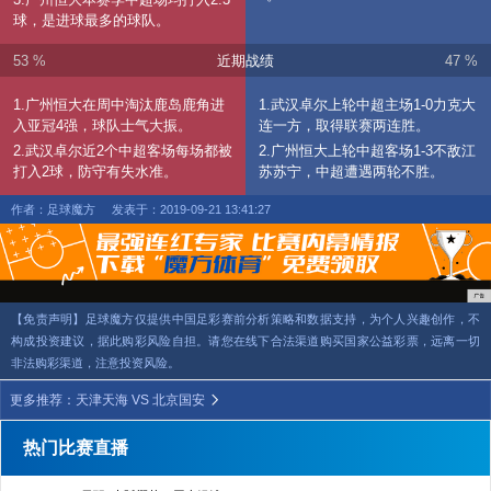
球，是进球最多的球队。
53 %
近期战绩
47 %
1.广州恒大在周中淘汰鹿岛鹿角进
1.武汉卓尔上轮中超主场1-0力克大
入亚冠4强，球队士气大振。
连一方，取得联赛两连胜。
2.武汉卓尔近2个中超客场每场都被
2.广州恒大上轮中超客场1-3不敌江
打入2球，防守有失水准。
苏苏宁，中超遭遇两轮不胜。
作者：足球魔方
发表于：2019-09-21 13:41:27
【免责声明】足球魔方仅提供中国足彩赛前分析策略和数据支持，为个人兴趣创作，不
构成投资建议，据此购彩风险自担。请您在线下合法渠道购买国家公益彩票，远离一切
非法购彩渠道，注意投资风险。
更多推荐：天津天海 VS 北京国安
热门比赛直播