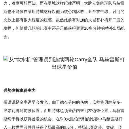
力，难度可想而知。而在曼城这样纪律严明，大牌云集的球队马赫雷
斯也不能像在莱斯特城这样以他为核心踢比赛，甚至在带球、射门的
次数上都有很大程度的压缩。虽然此前有对加的夫城替补梅开二度的
发挥，但随后几轮的比赛中还是只能获得寥寥10多分钟的替补出场机
会。
强势发挥赢得主力
俗话说是金字迟早会发光，由于德布劳内的伤病，瓜帅将贝纳尔多-
席尔瓦挪到前腰位置，而斯特林也顶替萨内来到左边锋位置，马赫雷
斯终于得以获得首发的机会。在5-0大胜伯恩利的比赛中马赫雷斯打
入一粒世界波并且获得全场最高的9.5分，整场比赛盘带、突破、传