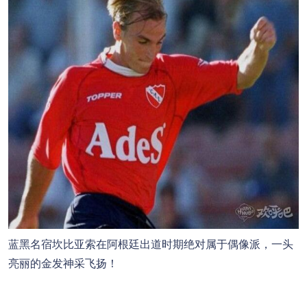
蓝黑名宿坎比亚索在阿根廷出道时期绝对属于偶像派，一头
亮丽的金发神采飞扬！