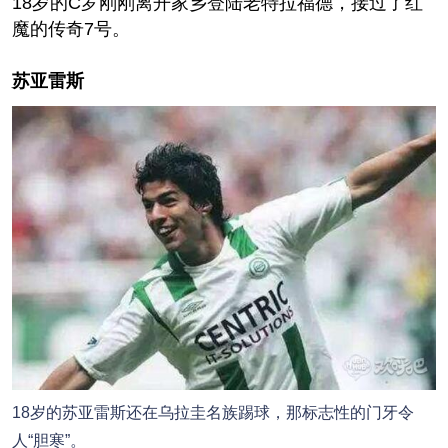
18岁的C罗刚刚离开家乡登陆老特拉福德，接过了红
魔的传奇7号。
苏亚雷斯
18岁的苏亚雷斯还在乌拉圭名族踢球，那标志性的门牙令
人“胆寒”。