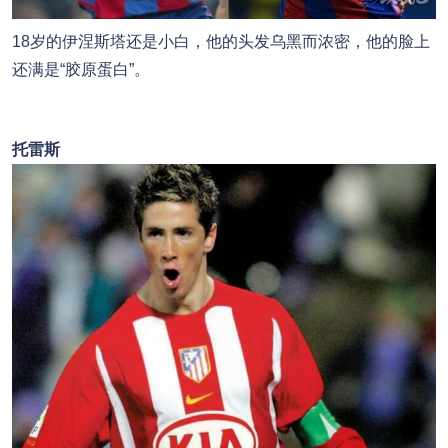
18岁的伊涅斯塔还是小白，他的头发乌黑而浓密，他的脸上
还满是“胶原蛋白”。
托雷斯