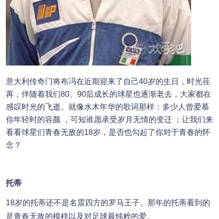
意大利传奇门将布冯在近期迎来了自己40岁的生日，时光荏
苒，伴随着我们80、90后成长的球星也逐渐老去，大家都在
感叹时光的飞逝。
就像水木年华的歌词那样：
多少人曾爱慕
你年轻时的容颜 ，
可知谁愿承受岁月无情的变迁 ；
让我们来
看看球星们青春无敌的18岁，是否也勾起了你对于青春的怀
念？
托蒂
18岁的托蒂还不是名震四方的罗马王子。那年的托蒂看到的
是青春无敌的模样以及对足球最纯粹的爱。