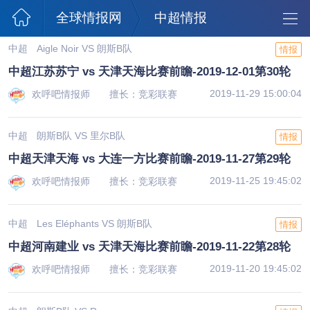
中超情报
全球情报网
中超情报
中超
Aigle Noir VS 朗斯B队
情报
中超江苏苏宁 vs 天津天海比赛前瞻-2019-12-01第30轮
2019-11-29 15:00:04
欢呼吧情报师
擅长：竞彩联赛
中超
朗斯B队 VS 里尔B队
情报
中超天津天海 vs 大连一方比赛前瞻-2019-11-27第29轮
2019-11-25 19:45:02
欢呼吧情报师
擅长：竞彩联赛
中超
Les Eléphants VS 朗斯B队
情报
中超河南建业 vs 天津天海比赛前瞻-2019-11-22第28轮
2019-11-20 19:45:02
欢呼吧情报师
擅长：竞彩联赛