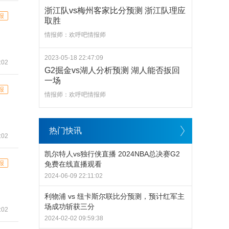
浙江队vs梅州客家比分预测 浙江队理应
报
取胜
情报师：欢呼吧情报师
2023-05-18 22:47:09
:02
G2掘金vs湖人分析预测 湖人能否扳回
一场
报
情报师：欢呼吧情报师
热门快讯
:02
凯尔特人vs独行侠直播 2024NBA总决赛G2
报
免费在线直播观看
2024-06-09 22:11:02
利物浦 vs 纽卡斯尔联比分预测，预计红军主
场成功斩获三分
:02
2024-02-02 09:59:38