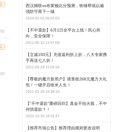
报
西汉姆联vs布莱顿比分预测，铁锤帮或以顽
强防守再下一城
2024-02-02 09:55:03
【不中退款】6月1日全平台上线！民心所
:02
向，安全保障！
2021-06-10 14:47:09
报
【立减150元】充值返利折上折，八大专家携
手再送七八折！
2021-03-28 15:04:54
:02
【尊敬的魔方新用户】请查收268元魔方大礼
包！一键开启收米人生！
2021-01-28 16:38:18
【“不中退款”重磅回归】真金不怕火炼，不中
何惧退款？！
2020-10-30 18:31:47
【推荐市场公告】推荐理由规则更改说明