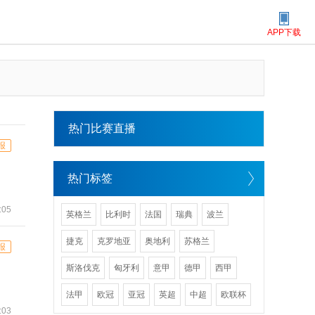
APP下载
热门比赛直播
报
热门标签
:05
英格兰
比利时
法国
瑞典
波兰
捷克
克罗地亚
奥地利
苏格兰
报
斯洛伐克
匈牙利
意甲
德甲
西甲
法甲
欧冠
亚冠
英超
中超
欧联杯
:03