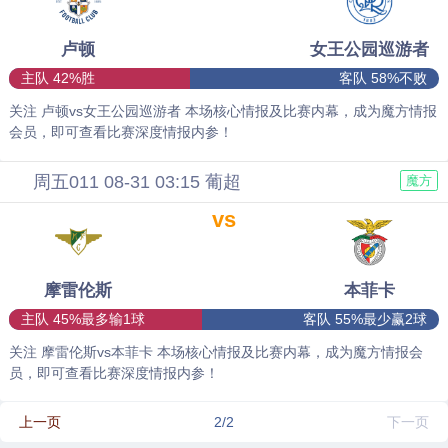
卢顿
女王公园巡游者
主队 42%胜
客队 58%不败
关注 卢顿vs女王公园巡游者 本场核心情报及比赛内幕，成为魔方情报
会员，即可查看比赛深度情报内参！
周五011 08-31 03:15 葡超
魔方
vs
摩雷伦斯
本菲卡
主队 45%最多输1球
客队 55%最少赢2球
关注 摩雷伦斯vs本菲卡 本场核心情报及比赛内幕，成为魔方情报会
员，即可查看比赛深度情报内参！
上一页
2/2
下一页