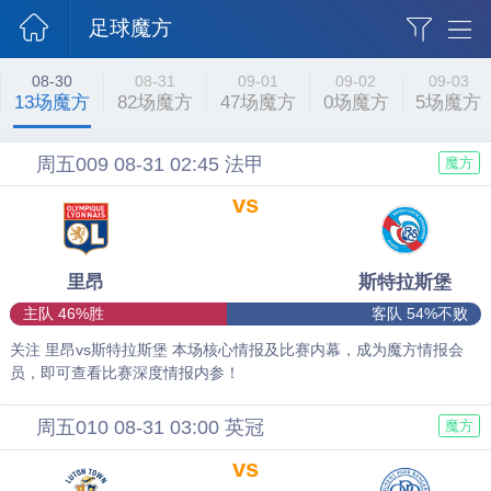
足球魔方
08-30
08-31
09-01
09-02
09-03
13场魔方
82场魔方
47场魔方
0场魔方
5场魔方
周五009 08-31 02:45 法甲
魔方
vs
里昂
斯特拉斯堡
主队 46%胜
客队 54%不败
关注 里昂vs斯特拉斯堡 本场核心情报及比赛内幕，成为魔方情报会
员，即可查看比赛深度情报内参！
周五010 08-31 03:00 英冠
魔方
vs