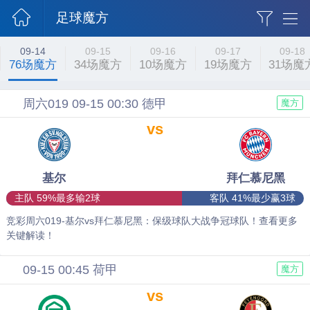
足球魔方
09-14
09-15
09-16
09-17
09-18
76场魔方
34场魔方
10场魔方
19场魔方
31场魔
周六019 09-15 00:30 德甲
魔方
vs
基尔
拜仁慕尼黑
主队 59%最多输2球
客队 41%最少赢3球
竞彩周六019-基尔vs拜仁慕尼黑：保级球队大战争冠球队！查看更多
关键解读！
09-15 00:45 荷甲
魔方
vs