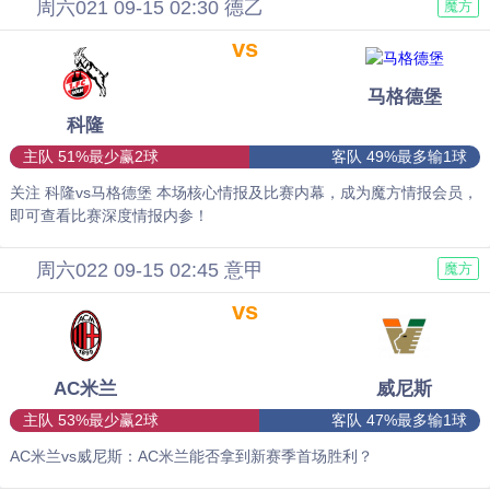
周六021 09-15 02:30 德乙
魔方
vs
马格德堡
科隆
主队 51%最少赢2球
客队 49%最多输1球
关注 科隆vs马格德堡 本场核心情报及比赛内幕，成为魔方情报会员，
即可查看比赛深度情报内参！
周六022 09-15 02:45 意甲
魔方
vs
AC米兰
威尼斯
主队 53%最少赢2球
客队 47%最多输1球
AC米兰vs威尼斯：AC米兰能否拿到新赛季首场胜利？