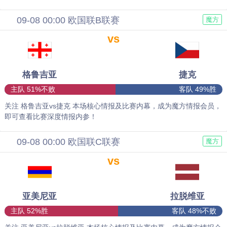
09-08 00:00 欧国联B联赛
魔方
vs
格鲁吉亚
捷克
主队 51%不败
客队 49%胜
关注 格鲁吉亚vs捷克 本场核心情报及比赛内幕，成为魔方情报会员，
即可查看比赛深度情报内参！
09-08 00:00 欧国联C联赛
魔方
vs
亚美尼亚
拉脱维亚
主队 52%胜
客队 48%不败