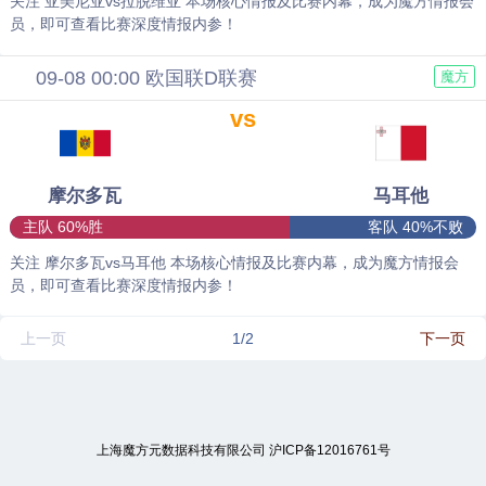
关注 亚美尼亚vs拉脱维亚 本场核心情报及比赛内幕，成为魔方情报会
员，即可查看比赛深度情报内参！
09-08 00:00 欧国联D联赛
魔方
vs
摩尔多瓦
马耳他
主队 60%胜
客队 40%不败
关注 摩尔多瓦vs马耳他 本场核心情报及比赛内幕，成为魔方情报会
员，即可查看比赛深度情报内参！
上一页
1/2
下一页
上海魔方元数据科技有限公司
沪ICP备12016761号