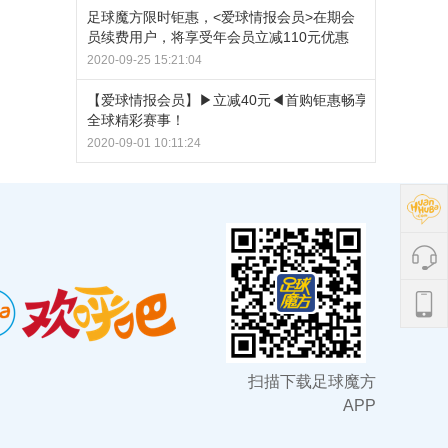
足球魔方限时钜惠，<爱球情报会员>在期会
员续费用户，将享受年会员立减110元优惠
2020-09-25 15:21:04
【爱球情报会员】▶立减40元◀首购钜惠畅享
全球精彩赛事！
2020-09-01 10:11:24
扫描下载足球魔方
APP