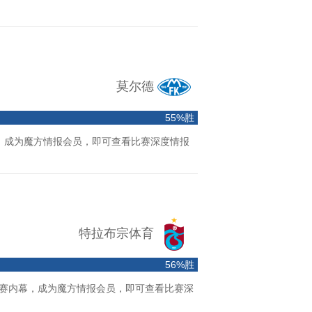
莫尔德
55%胜
内幕，成为魔方情报会员，即可查看比赛深度情报
特拉布宗体育
56%胜
及比赛内幕，成为魔方情报会员，即可查看比赛深