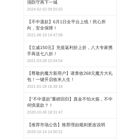
强防守再下一城
2024-02-02 09:55:03
【不中退款】6月1日全平台上线！民心所
向，安全保障！
2021-06-10 14:47:09
【立减150元】充值返利折上折，八大专家携
手再送七八折！
2021-03-28 15:04:54
【尊敬的魔方新用户】请查收268元魔方大礼
包！一键开启收米人生！
2021-01-28 16:38:18
【“不中退款”重磅回归】真金不怕火炼，不中
何惧退款？！
2020-10-30 18:31:47
【推荐市场公告】推荐理由规则更改说明
2020-10-14 14:00:31