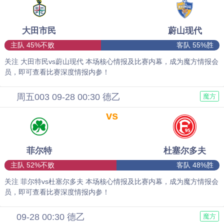
大田市民
蔚山现代
主队 45%不败
客队 55%胜
关注 大田市民vs蔚山现代 本场核心情报及比赛内幕，成为魔方情报会
员，即可查看比赛深度情报内参！
周五003 09-28 00:30 德乙
魔方
vs
菲尔特
杜塞尔多夫
主队 52%不败
客队 48%胜
关注 菲尔特vs杜塞尔多夫 本场核心情报及比赛内幕，成为魔方情报会
员，即可查看比赛深度情报内参！
09-28 00:30 德乙
魔方