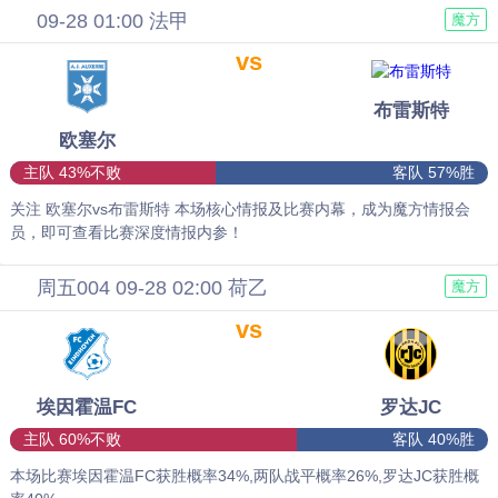
09-28 01:00 法甲
魔方
vs
布雷斯特
欧塞尔
主队 43%不败
客队 57%胜
关注 欧塞尔vs布雷斯特 本场核心情报及比赛内幕，成为魔方情报会
员，即可查看比赛深度情报内参！
周五004 09-28 02:00 荷乙
魔方
vs
埃因霍温FC
罗达JC
主队 60%不败
客队 40%胜
本场比赛埃因霍温FC获胜概率34%,两队战平概率26%,罗达JC获胜概