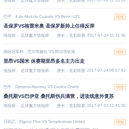
2017-07-24 12:15:53
情报师：
足球魔方情报师
擅长：竞彩联赛
巴甲
4 de Abril do Cuando VS Benin U21
情报
圣保罗VS格雷米奥 圣保罗新帅上任得反弹
2017-07-24 11:31:36
情报师：
足球魔方情报师
擅长：竞彩联赛
国际冠军杯
艾尔塔赫拉 VS 阿尔塔哈迪
情报
里昂VS国米 休赛期里昂多名主力出走
2017-07-24 08:57:42
情报师：
足球魔方情报师
擅长：竞彩联赛
巴甲
Dynamo Abomey VS Centre Chiefs
情报
桑托斯VS巴伊亚 桑托斯伤兵满营，进攻线意外复苏
2017-07-23 12:41:30
情报师：
足球魔方情报师
擅长：竞彩联赛
日职乙
Elgeco Plus VS Templestowe United
情报