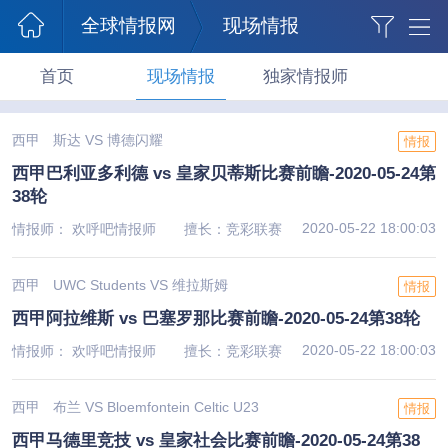
全球情报网
现场情报
首页
现场情报
独家情报师
西甲
斯达 VS 博德闪耀
情报
西甲巴利亚多利德 vs 皇家贝蒂斯比赛前瞻-2020-05-24第
38轮
2020-05-22 18:00:03
情报师：
欢呼吧情报师
擅长：竞彩联赛
西甲
UWC Students VS 维拉斯姆
情报
西甲阿拉维斯 vs 巴塞罗那比赛前瞻-2020-05-24第38轮
2020-05-22 18:00:03
情报师：
欢呼吧情报师
擅长：竞彩联赛
西甲
布兰 VS Bloemfontein Celtic U23
情报
西甲马德里竞技 vs 皇家社会比赛前瞻-2020-05-24第38