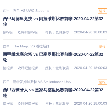
西甲
布兰 VS UWC Students
情报
西甲马德里竞技 vs 阿拉维斯比赛前瞻-2020-04-22第32
轮
2020-04-20 18:00:03
情报师：
欢呼吧情报师
擅长：竞彩联赛
西甲
The Magic VS 维拉斯姆
情报
西甲维戈塞尔塔 vs 巴塞罗那比赛前瞻-2020-04-22第32
轮
2020-04-20 18:00:03
情报师：
欢呼吧情报师
擅长：竞彩联赛
西甲
斯特罗姆加斯特 VS Stellenbosch Univ.
情报
西甲西班牙人 vs 皇家马德里比赛前瞻-2020-04-22第32
轮
2020-04-20 18:00:03
情报师：
欢呼吧情报师
擅长：竞彩联赛