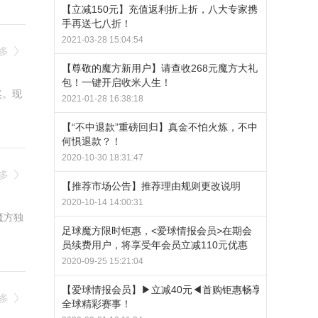
【立减150元】充值返利折上折，八大专家携
手再送七八折！
2021-03-28 15:04:54
多
【尊敬的魔方新用户】请查收268元魔方大礼
包！一键开启收米人生！
奖。现
2021-01-28 16:38:18
【“不中退款”重磅回归】真金不怕火炼，不中
何惧退款？！
2020-10-30 18:31:47
多
【推荐市场公告】推荐理由规则更改说明
2020-10-14 14:00:31
魔方独
足球魔方限时钜惠，<爱球情报会员>在期会
员续费用户，将享受年会员立减110元优惠
2020-09-25 15:21:04
【爱球情报会员】▶立减40元◀首购钜惠畅享
多
全球精彩赛事！