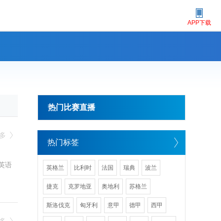
APP下载
热门比赛直播
多
热门标签
英语
英格兰
比利时
法国
瑞典
波兰
捷克
克罗地亚
奥地利
苏格兰
斯洛伐克
匈牙利
意甲
德甲
西甲