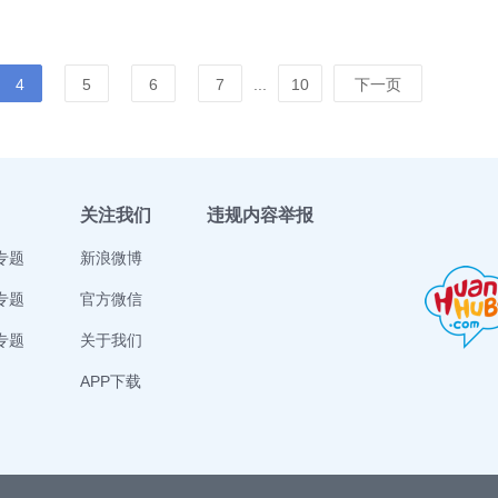
4
5
6
7
...
10
下一页
关注我们
违规内容举报
专题
新浪微博
专题
官方微信
专题
关于我们
APP下载