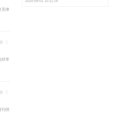
2020-09-01 10:11:24
捷克体
多
也经常
多
报刊供