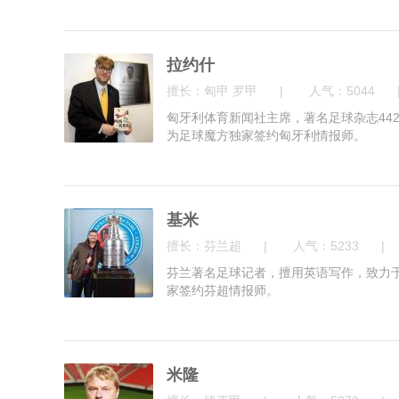
拉约什
擅长：匈甲 罗甲
|
人气：5044
匈牙利体育新闻社主席，著名足球杂志44
为足球魔方独家签约匈牙利情报师。
基米
擅长：芬兰超
|
人气：5233
|
芬兰著名足球记者，擅用英语写作，致力
家签约芬超情报师。
米隆