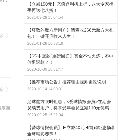
通讯
【立减150元】充值返利折上折，八大专家携
手再送七八折！
2021-03-28 15:04:54
【尊敬的魔方新用户】请查收268元魔方大礼
多
包！一键开启收米人生！
2021-01-28 16:38:18
【“不中退款”重磅回归】真金不怕火炼，不中
何惧退款？！
2020-10-30 18:31:47
【推荐市场公告】推荐理由规则更改说明
多
2020-10-14 14:00:31
足球魔方限时钜惠，<爱球情报会员>在期会
员续费用户，将享受年会员立减110元优惠
俄罗斯
2020-09-25 15:21:04
【爱球情报会员】▶立减40元◀首购钜惠畅享
全球精彩赛事！