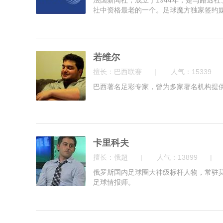
法国新闻社，成立于1944年，是与路透
社中资格最老的一个。足球魔方独家签约
若维尔
擅长：巴西联赛
|
人气：15339
巴西著名足彩专家，曾为多家著名机构提
卡里科夫
擅长：俄超
|
人气：13899
|
俄罗斯国内足球圈大神级标杆人物，常驻
足球情报师。