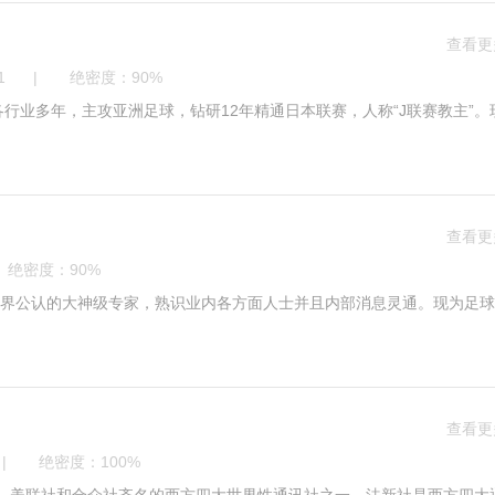
查看更
1
|
绝密度：90%
各行业多年，主攻亚洲足球，钻研12年精通日本联赛，人称“J联赛教主”。
查看更
绝密度：90%
球界公认的大神级专家，熟识业内各方面人士并且内部消息灵通。现为足
查看更
|
绝密度：100%