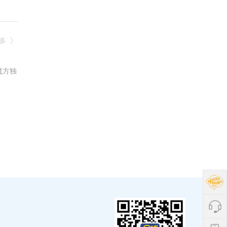
多
魔方独