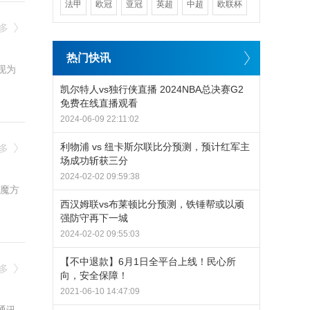
法甲
欧冠
亚冠
英超
中超
欧联杯
多
热门快讯
现为
凯尔特人vs独行侠直播 2024NBA总决赛G2
免费在线直播观看
2024-06-09 22:11:02
利物浦 vs 纽卡斯尔联比分预测，预计红军主
多
场成功斩获三分
2024-02-02 09:59:38
球魔方
西汉姆联vs布莱顿比分预测，铁锤帮或以顽
强防守再下一城
2024-02-02 09:55:03
【不中退款】6月1日全平台上线！民心所
多
向，安全保障！
2021-06-10 14:47:09