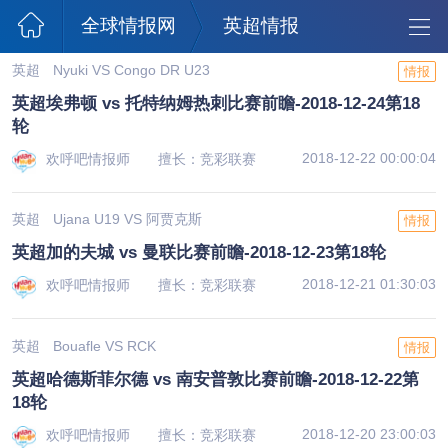
英超情报
全球情报网
英超情报
英超
Nyuki VS Congo DR U23
情报
英超埃弗顿 vs 托特纳姆热刺比赛前瞻-2018-12-24第18
轮
2018-12-22 00:00:04
欢呼吧情报师
擅长：竞彩联赛
英超
Ujana U19 VS 阿贾克斯
情报
英超加的夫城 vs 曼联比赛前瞻-2018-12-23第18轮
2018-12-21 01:30:03
欢呼吧情报师
擅长：竞彩联赛
英超
Bouafle VS RCK
情报
英超哈德斯菲尔德 vs 南安普敦比赛前瞻-2018-12-22第
18轮
2018-12-20 23:00:03
欢呼吧情报师
擅长：竞彩联赛