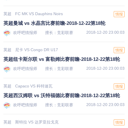
英超
FC MK VS Dauphins Noirs
情报
英超曼城 vs 水晶宫比赛前瞻-2018-12-22第18轮
2018-12-20 23:00:03
欢呼吧情报师
擅长：竞彩联赛
英超
尼卡 VS Congo DR U17
情报
英超纽卡斯尔联 vs 富勒姆比赛前瞻-2018-12-22第18轮
2018-12-20 23:00:03
欢呼吧情报师
擅长：竞彩联赛
英超
Capaco VS 科特迪瓦
情报
英超西汉姆联 vs 沃特福德比赛前瞻-2018-12-22第18轮
2018-12-20 23:00:03
欢呼吧情报师
擅长：竞彩联赛
英超
斯特拉 VS 达罗亚拉戈克
情报