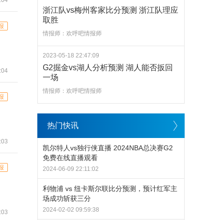
:04
浙江队vs梅州客家比分预测 浙江队理应
取胜
报
情报师：欢呼吧情报师
2023-05-18 22:47:09
G2掘金vs湖人分析预测 湖人能否扳回
:04
一场
情报师：欢呼吧情报师
报
热门快讯
:03
凯尔特人vs独行侠直播 2024NBA总决赛G2
免费在线直播观看
报
2024-06-09 22:11:02
利物浦 vs 纽卡斯尔联比分预测，预计红军主
场成功斩获三分
2024-02-02 09:59:38
:03