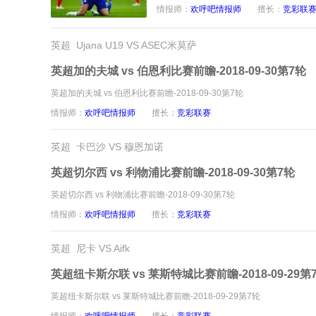
过一次交手，利物浦在主场以1-2落败，
情报师：
欢呼吧情报师
擅长：
竞彩联
英超 Ujana U19 VS ASEC米莫萨
英超加的夫城 vs 伯恩利比赛前瞻-2018-09-30第7轮
英超加的夫城 vs 伯恩利比赛前瞻-2018-09-30第7轮
情报师：
欢呼吧情报师
擅长：
竞彩联赛
英超 卡巴沙 VS 穆恩加诺
英超切尔西 vs 利物浦比赛前瞻-2018-09-30第7轮
英超切尔西 vs 利物浦比赛前瞻-2018-09-30第7轮
情报师：
欢呼吧情报师
擅长：
竞彩联赛
英超 尼卡 VS Aifk
英超纽卡斯尔联 vs 莱斯特城比赛前瞻-2018-09-29第
英超纽卡斯尔联 vs 莱斯特城比赛前瞻-2018-09-29第7轮