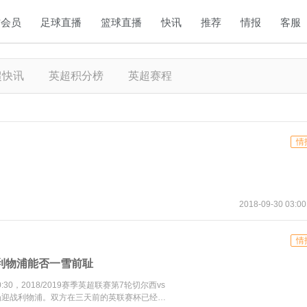
方会员
足球直播
篮球直播
快讯
推荐
情报
客服
超快讯
英超积分榜
英超赛程
情
2018-09-30 03:00
情
 利物浦能否一雪前耻
:30，2018/2019赛季英超联赛第7轮切尔西vs
场迎战利物浦。双方在三天前的英联赛杯已经有