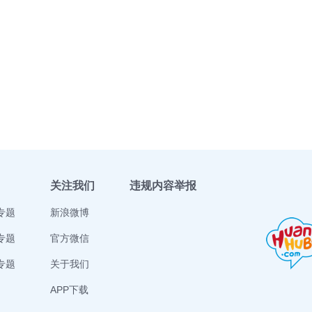
关注我们
违规内容举报
专题
新浪微博
专题
官方微信
专题
关于我们
APP下载