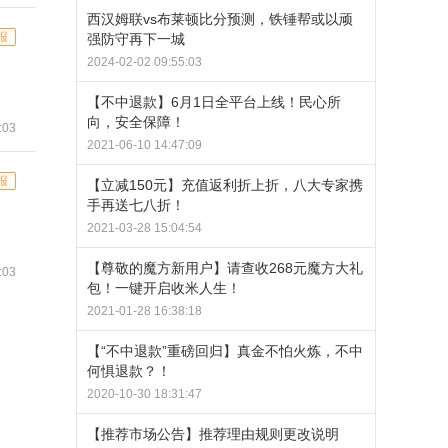
西汉姆联vs布莱顿比分预测，铁锤帮或以顽
报
强防守再下一城
2024-02-02 09:55:03
【不中退款】6月1日全平台上线！民心所
向，安全保障！
:03
2021-06-10 14:47:09
报
【立减150元】充值返利折上折，八大专家携
手再送七八折！
2021-03-28 15:04:54
【尊敬的魔方新用户】请查收268元魔方大礼
:03
包！一键开启收米人生！
2021-01-28 16:38:18
【“不中退款”重磅回归】真金不怕火炼，不中
何惧退款？！
2020-10-30 18:31:47
【推荐市场公告】推荐理由规则更改说明