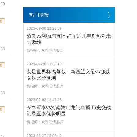
:30
热门情报
报
2023-09-30 22:28:59
热刺vs利物浦直播 红军近几年对热刺未
尝败绩
:03
情报师：欢呼吧情报师
2023-07-20 13:03:13
报
女足世界杯揭幕战：新西兰女足vs挪威
女足比分预测
情报师：欢呼吧情报师
:03
2023-07-03 18:47:25
长春亚泰vs河南嵩山龙门直播 历史交战
报
记录亚泰优势明显
情报师：欢呼吧情报师
2023-06-27 15:02:40