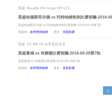
英超 Bouafle VS Congo DR U23
英超哈德斯菲尔德 vs 托特纳姆热刺比赛前瞻-2018-09
英超哈德斯菲尔德 vs 托特纳姆热刺比赛前瞻-2018-09-29第7轮
情报师：
欢呼吧情报师
擅长：
竞彩联赛
英超 FC MK VS 达罗亚拉戈克
英超曼城 vs 布赖顿比赛前瞻-2018-09-29第7轮
英超曼城 vs 布赖顿比赛前瞻-2018-09-29第7轮
情报师：
欢呼吧情报师
擅长：
竞彩联赛
1