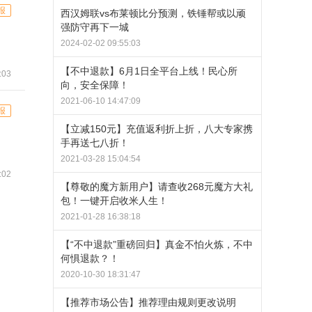
报
西汉姆联vs布莱顿比分预测，铁锤帮或以顽
强防守再下一城
2024-02-02 09:55:03
【不中退款】6月1日全平台上线！民心所
:03
向，安全保障！
2021-06-10 14:47:09
报
【立减150元】充值返利折上折，八大专家携
手再送七八折！
2021-03-28 15:04:54
:02
【尊敬的魔方新用户】请查收268元魔方大礼
包！一键开启收米人生！
2021-01-28 16:38:18
【“不中退款”重磅回归】真金不怕火炼，不中
何惧退款？！
2020-10-30 18:31:47
【推荐市场公告】推荐理由规则更改说明