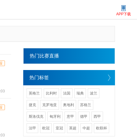
APP下载
热门比赛直播
报
热门标签
:03
英格兰
比利时
法国
瑞典
波兰
捷克
克罗地亚
奥地利
苏格兰
报
斯洛伐克
匈牙利
意甲
德甲
西甲
法甲
欧冠
亚冠
英超
中超
欧联杯
:03