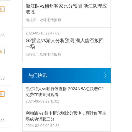
浙江队vs梅州客家比分预测 浙江队理应
报
取胜
情报师：欢呼吧情报师
2023-05-18 22:47:09
:03
G2掘金vs湖人分析预测 湖人能否扳回
一场
报
情报师：欢呼吧情报师
热门快讯
:02
凯尔特人vs独行侠直播 2024NBA总决赛G2
报
免费在线直播观看
2024-06-09 22:11:02
利物浦 vs 纽卡斯尔联比分预测，预计红军主
场成功斩获三分
:02
2024-02-02 09:59:38