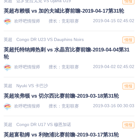
英超
达罗亚拉戈克 VS Ujana U19
情报
英超布赖顿 vs 加的夫城比赛前瞻-2019-04-17第31轮
2019-04-15 02:45:02
欢呼吧情报师
擅长：竞彩联赛
英超
Congo DR U23 VS Dauphins Noirs
情报
英超托特纳姆热刺 vs 水晶宫比赛前瞻-2019-04-04第31
轮
2019-04-02 02:45:02
欢呼吧情报师
擅长：竞彩联赛
英超
Nyuki VS 卡巴沙
情报
英超埃弗顿 vs 切尔西比赛前瞻-2019-03-18第31轮
2019-03-16 00:30:03
欢呼吧情报师
擅长：竞彩联赛
英超
Congo DR U17 VS 穆恩加诺
情报
英超富勒姆 vs 利物浦比赛前瞻-2019-03-17第31轮