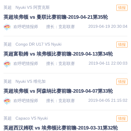
英超
Nyuki VS 阿贾克斯
情报
英超埃弗顿 vs 曼联比赛前瞻-2019-04-21第35轮
2019-04-19 20:30:04
欢呼吧情报师
擅长：竞彩联赛
英超
Congo DR U17 VS Nyuki
情报
英超富勒姆 vs 埃弗顿比赛前瞻-2019-04-13第34轮
2019-04-11 22:00:03
欢呼吧情报师
擅长：竞彩联赛
英超
Nyuki VS 维伦加
情报
英超埃弗顿 vs 阿森纳比赛前瞻-2019-04-07第33轮
2019-04-05 21:15:02
欢呼吧情报师
擅长：竞彩联赛
英超
Capaco VS Nyuki
情报
英超西汉姆联 vs 埃弗顿比赛前瞻-2019-03-31第32轮