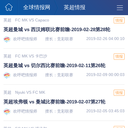
英超情报
全球情报网
英超情报
英超
FC MK VS Capaco
情报
英超曼城 vs 西汉姆联比赛前瞻-2019-02-28第28轮
2019-02-26 04:00:10
欢呼吧情报师
擅长：竞彩联赛
英超
FC MK VS 卡巴沙
情报
英超曼城 vs 切尔西比赛前瞻-2019-02-11第26轮
2019-02-09 00:00:03
欢呼吧情报师
擅长：竞彩联赛
英超
Nyuki VS FC MK
情报
英超埃弗顿 vs 曼城比赛前瞻-2019-02-07第27轮
2019-02-05 03:45:03
欢呼吧情报师
擅长：竞彩联赛