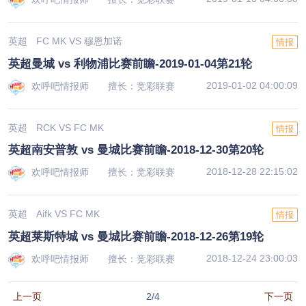
英超
FC MK VS 穆恩加诺
情报
英超曼城 vs 利物浦比赛前瞻-2019-01-04第21轮
2019-01-02 04:00:09
欢呼吧情报师
擅长：竞彩联赛
英超
RCK VS FC MK
情报
英超南安普敦 vs 曼城比赛前瞻-2018-12-30第20轮
2018-12-28 22:15:02
欢呼吧情报师
擅长：竞彩联赛
英超
Aifk VS FC MK
情报
英超莱斯特城 vs 曼城比赛前瞻-2018-12-26第19轮
2018-12-24 23:00:03
欢呼吧情报师
擅长：竞彩联赛
上一页
2/4
下一页