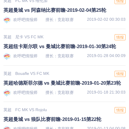
英超
FC MK VS 维伦加
情报
英超曼城 vs 阿森纳比赛前瞻-2019-02-04第25轮
2019-02-02 00:30:03
欢呼吧情报师
擅长：竞彩联赛
英超
尼卡 VS FC MK
情报
英超纽卡斯尔联 vs 曼城比赛前瞻-2019-01-30第24轮
2019-01-28 04:00:09
欢呼吧情报师
擅长：竞彩联赛
英超
Bouafle VS FC MK
情报
英超哈德斯菲尔德 vs 曼城比赛前瞻-2019-01-20第23轮
2019-01-18 21:30:03
欢呼吧情报师
擅长：竞彩联赛
英超
FC MK VS Rojolu
情报
英超曼城 vs 狼队比赛前瞻-2019-01-15第22轮
2019-01-13 04:00:08
欢呼吧情报师
擅长：竞彩联赛